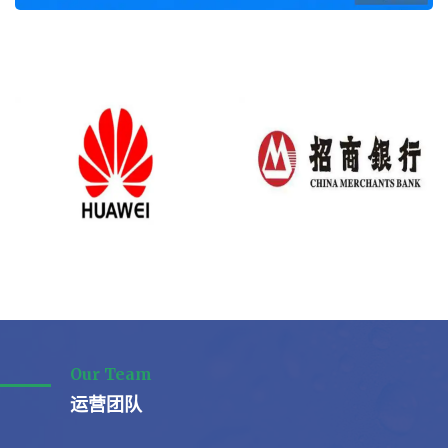
Our Team
运营团队