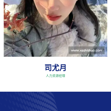
司尤月
人力资源经理