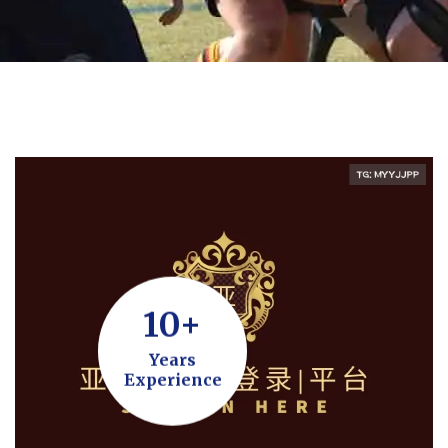
10
+
Years
Experience