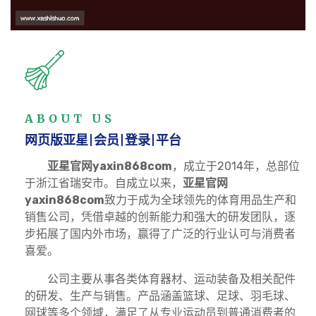
ABOUT US
网页版亚星|会员|登录|平台
亚星官网yaxin868com
，成立于2014年，总部位
于浙江省瑞安市。自成立以来，
亚星官网
yaxin868com
致力于成为全球领先的体育用品生产和
销售公司，凭借卓越的创新能力和强大的研发团队，逐
步拓展了国内外市场，赢得了广泛的行业认可与消费者
喜爱。
公司主要从事各类体育器材、运动装备及相关配件
的研发、生产与销售。产品涵盖篮球、足球、羽毛球、
网球等多个领域，满足了从专业运动员到普通消费者的