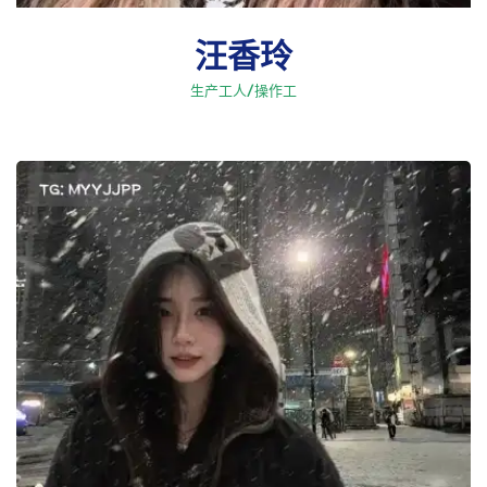
汪香玲
生产工人/操作工