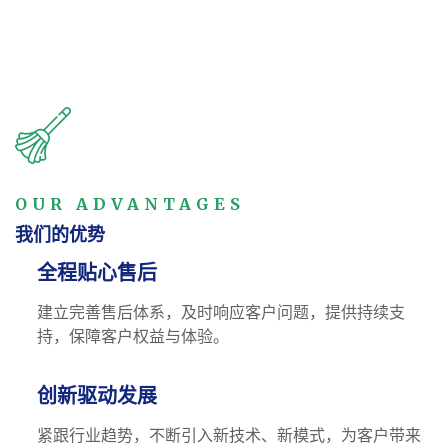
OUR ADVANTAGES
我们的优势
全程贴心售后
建立完善售后体系，及时响应客户问题，提供持续支
持，保障客户权益与体验。
创新驱动发展
紧跟行业趋势，不断引入新技术、新模式，为客户带来