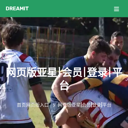
网页版亚星|会员|登录|平
台
首页网页版入口
网页版亚星|会员|登录|平台